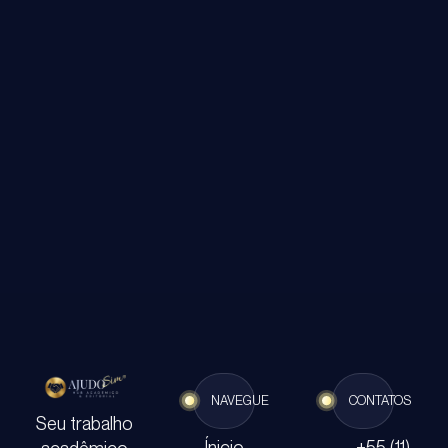
E-mail
Clique abaixo e envie um e-mail para o
nosso suporte.
Suporte por e-mail
NAVEGUE
CONTATOS
Seu trabalho
Ínicio
+55 (11)