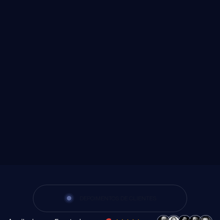
mil
anos de
universidades
experiência
parceiras
alunos
atendidos
DEPOIMENTOS DE CLIENTES