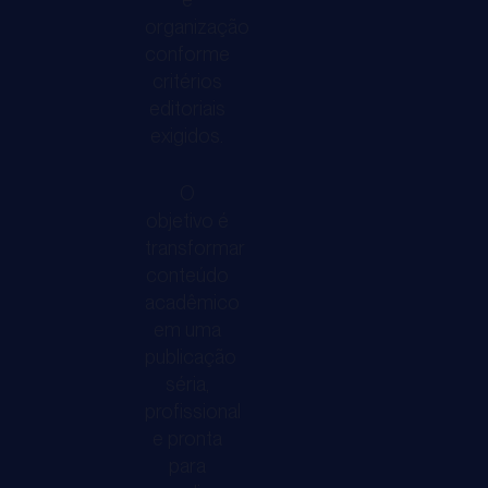
trajetória
e
organização
profissional,
aumen
conforme
amplia
o
critérios
a
recon
editoriais
circulação
do
exigidos.
do
seu
seu
trabal
O
conhecimento
dentr
objetivo é
e
da
transformar
conteúdo
consolida
comun
acadêmico
sua
científ
em uma
autoridade
e
publicação
no
da
séria,
meio
sua
profissional
acadêmico
área
e pronta
e
de
para
científico.
atuaç