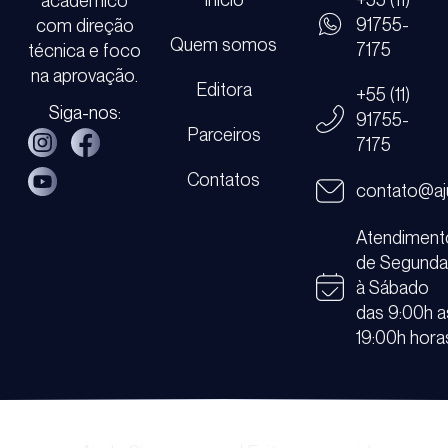
acadêmico
91755-
com direção
Quem somos
7175
técnica e foco
na aprovação.
Editora
+55 (11)
Siga-nos:
91755-
Parceiros
7175
Contatos
contato@aj
Atendiment
de Segund
à Sábado
das 9:00h a
19:00h hora