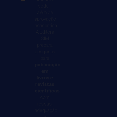
pode ir
Livros
Revi
além da
aprovação
Transforme
Public
acadêmica.
sua
em
A Editora
pesquisa
revist
SIM
em
cientí
prepara
uma
amplia
pesquisas
obra
a
para
acadêmica
relevâ
publicação
relevante.
acadê
em
A
da
livros e
revistas
publicação
sua
científicas
em
pesqui
com
livro
fortal
revisão,
fortalece
sua
adequação
sua
credib
e