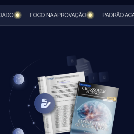
IDADO
FOCO NA APROVAÇÃO
PADRÃO A