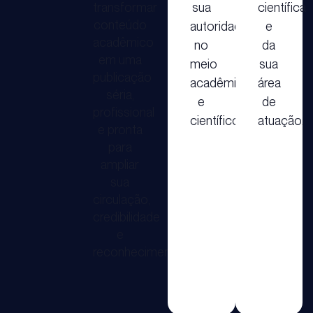
transformar
sua
científica
conteúdo
autoridade
e
acadêmico
no
da
em uma
meio
sua
publicação
acadêmico
área
séria,
e
de
profissional
científico.
atuação.
e pronta
para
ampliar
sua
circulação,
credibilidade
e
reconhecimento.