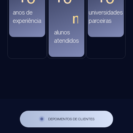
anos de
universidades
mil
experiência
parceiras
alunos
atendidos
DEPOIMENTOS DE CLIENTES