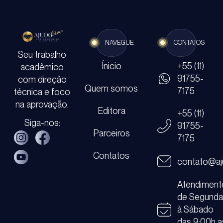
NAVEGUE
CONTATOS
Seu trabalho
Ínicio
+55 (11)
acadêmico
91755-
com direção
Quem somos
7175
técnica e foco
na aprovação.
Editora
+55 (11)
Siga-nos:
91755-
Parceiros
7175
Contatos
contato@aj
Atendiment
de Segund
à Sábado
das 9:00h a